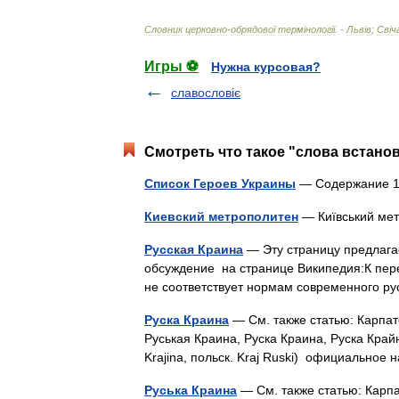
Словник
церковно
-
обрядової
терм
і
нолог
і
ї
. -
Льв
і
в
;
Св
і
ч
Игры ⚽
Нужна курсовая?
славословіє
Смотреть что такое "слова встанов
Список Героев Украины
— Содержание 1 
Киевский метрополитен
— Київський ме
Русская Краина
— Эту страницу предлага
обсуждение на странице Википедия:К пер
не соответствует нормам современного р
Руска Краина
— См. также статью: Карпат
Руськая Краина, Руска Краина, Руска Крайна
Krajina, польск. Kraj Ruski) официально
Руська Краина
— См. также статью: Карпа