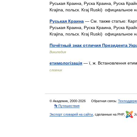
Руськая Краина, Руска Краина, Руска Крайна
Krajina, польск. Kraj Ruski) официально
Руськая Краина
— См. также статью: Карп
Руськая Краина, Руска Краина, Руска Крайна
Krajina, польск. Kraj Ruski) официально
Почётный знак отличия Президента Ук
Википедия
етимологізація
— ї, ж. Встановлення етим
словник
© Академик, 2000-2026
Обратная связь:
Техподдерж
👣 Путешествия
Экспорт словарей на сайты
, сделанные на PHP,
Jo