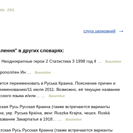
адо
.
.
2001
.
слуга церковний
лення" в других словарях:
Неоднократные герои 2 Статистика 3 1998 год 4 …
Википедия
трополітен Ин …
Википедия
ется переименовать в Руська Краина. Пояснение причин и
еименованию/11 июля 2011. Возможно, её текущее название
усского языка и/или… …
Википедия
ская Русь Русская Краина (также встречаются варианты
; укр. Руська Країна, венг. Ruszka Krajna, чешск. Ruská
е название Закарпатья в 1918… …
Википедия
тская Русь Русская Краина (также встречаются варианты