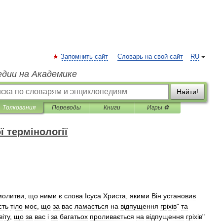
Запомнить сайт
Словарь на свой сайт
RU
едии на Академике
Найти!
Толкования
Переводы
Книги
Игры ⚽
 термінології
молитви
,
що
ними
є
слова
Ісуса
Христа
,
якими
В
і
н
установив
сть
т
і
ло
моє
,
що
за
вас
ламається
на
в
і
дпущення
гр
і
х
і
в
"
та
в
і
ту
,
що
за
вас
і
за
багатьох
проливається
на
в
і
дпущення
гр
і
х
і
в
"