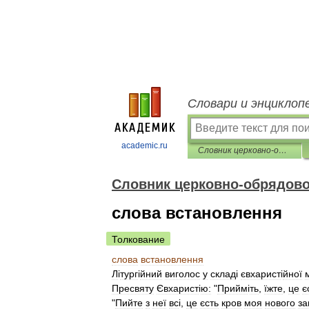
Словари и энциклоп
academic.ru
Словник церковно-обрядової термінології
Словник церковно-обрядової
слова встановлення
Толкование
слова
встановлення
Л
і
тург
і
йний
виголос
у
склад
і
євхарист
і
йної
Пресвяту
Євхарист
і
ю:
"
Прийм
і
ть
,
їжте
,
це
є
"
Пийте
з
неї
вс
і,
це
єсть
кров
моя
нового
за