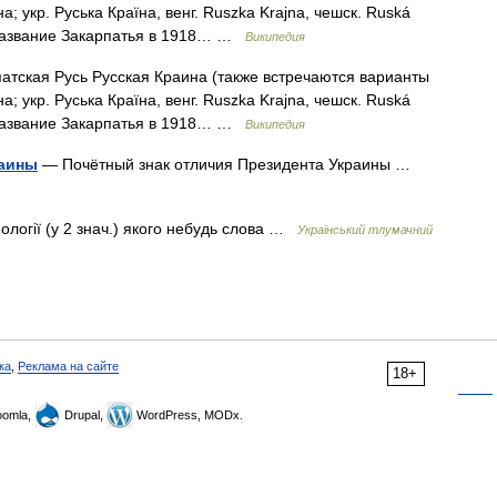
; укр. Руська Країна, венг. Ruszka Krajna, чешск. Ruská
е название Закарпатья в 1918… …
Википедия
атская Русь Русская Краина (также встречаются варианты
; укр. Руська Країна, венг. Ruszka Krajna, чешск. Ruská
е название Закарпатья в 1918… …
Википедия
раины
— Почётный знак отличия Президента Украины …
ології (у 2 знач.) якого небудь слова …
Український тлумачний
ка
,
Реклама на сайте
18+
omla,
Drupal,
WordPress, MODx.